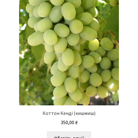
Коттон Кенді (кишмиш)
350,00
₴
Цей