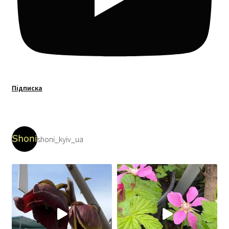
Підписка
shoni_kyiv_ua