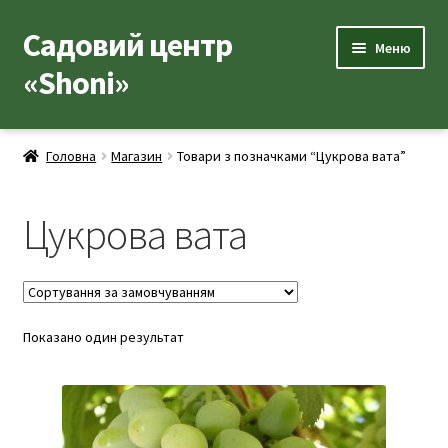
Садовий центр
Перейти
Перейти
Меню
до
до
«Shoni»
навігації
вмісту
Каталог товарів
Головна
Магазин
Товари з позначками “Цукрова вата”
Розгор
Популярні рослини
вкладе
Цукрова вата
меню
Розгор
Допоміжні товари
вкладе
меню
Контакти
Розгор
Показано один результат
Корисна інформація
вкладе
меню
Розгор
Про нас
вкладе
меню