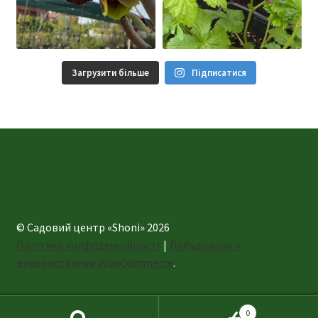
Загрузити більше
Підписатися
© Садовий центр «Shoni» 2026
Політика конфеденційності
Побудовано з
використанням WooCommerce
.
0