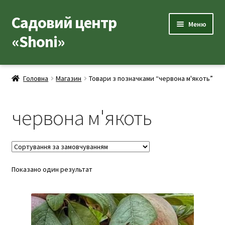
Садовий центр
Перейти
Перейти
Меню
до
до
«Shoni»
навігації
вмісту
Каталог товарів
Головна
Магазин
Товари з позначками “червона м'якоть”
Розгор
Популярні рослини
вкладе
червона м'якоть
меню
Розгор
Допоміжні товари
вкладе
меню
Контакти
Розгор
Показано один результат
Корисна інформація
вкладе
меню
Розгор
Про нас
вкладе
меню