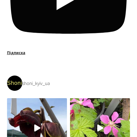
Підписка
shoni_kyiv_ua