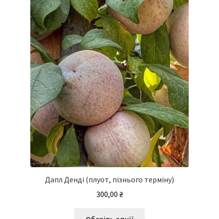
Дапл Денді (плуот, пізнього терміну)
300,00
₴
Цей