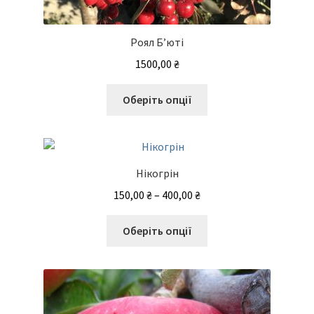
Роял Б’юті
1500,00
₴
Цей
Оберіть опції
товар
має
кілька
варіантів.
Нікогрін
Параметри
Діапазон
150,00
₴
–
400,00
₴
можна
цін:
вибрати
Цей
від
Оберіть опції
на
товар
150,00 ₴
сторінці
має
до
товару
кілька
400,00 ₴
варіантів.
Параметри