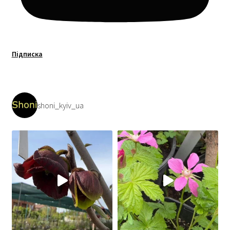
Підписка
shoni_kyiv_ua