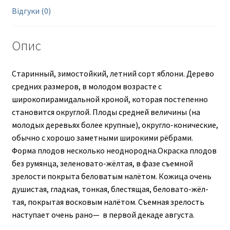
Відгуки (0)
Опис
Старинный, зимостойкий, летний сорт яблони. Дерево
средних размеров, в молодом возрасте с
широкопирамидальной кроной, которая постепенно
становится округлой. Плоды средней величины (на
молодых деревьях более крупные), округло-конические,
обычно с хорошо заметными широкими рёбрами.
Форма плодов несколько неоднородна.Окраска плодов
без румянца, зеленовато-жёлтая, в фазе съемной
зрелости покрыта беловатым налётом. Кожица очень
душистая, гладкая, тонкая, блестящая, беловато-жёл­
тая, покрытая восковым налётом. Съемная зрелость
наступает очень рано— в первой декаде августа.