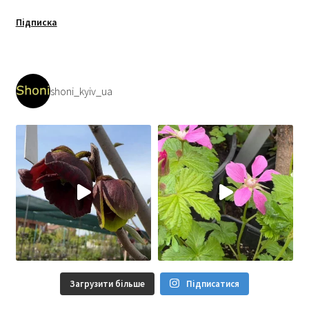
Підписка
shoni_kyiv_ua
Загрузити більше
Підписатися