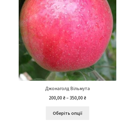
сторінці
товару
Джонаголд Вільмута
Діапазон
200,00
₴
–
350,00
₴
цін:
Цей
від
Оберіть опції
товар
200,00 ₴
має
до
кілька