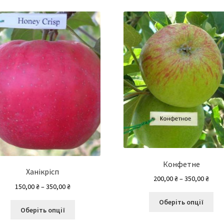
Конфетне
Ханікрісп
Діап
200,00
₴
–
350,00
₴
Діапазон
150,00
₴
–
350,00
₴
цін:
цін:
Це
від
Оберіть опції
Цей
від
то
Оберіть опції
200,0
товар
150,00 ₴
ма
до