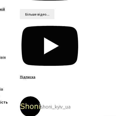
зній
Більшe відео...
вія
Підписка
ів
я
ість
shoni_kyiv_ua