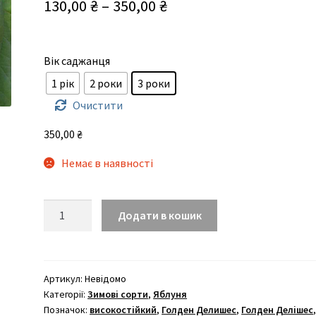
Діапазон
130,00
₴
–
350,00
₴
цін:
від
Вік саджанця
130,00 ₴
1 рік
2 роки
3 роки
до
Очистити
350,00 ₴
350,00
₴
Немає в наявності
Пінова
Додати в кошик
кількість
Артикул:
Невідомо
Категорії:
Зимові сорти
,
Яблуня
Позначок:
високостійкий
,
Голден Делишес
,
Голден Делішес