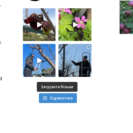
о
,
.
І
Загрузити більше
Підписатися