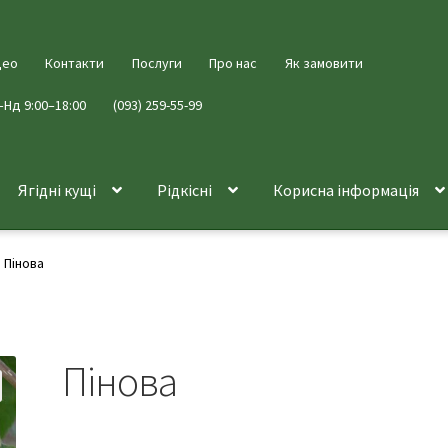
део
Контакти
Послуги
Про нас
Як замовити
–Нд 9:00–18:00
(093) 259-55-99
Ягідні кущі
Рідкісні
Корисна інформація
Пінова
Пінова