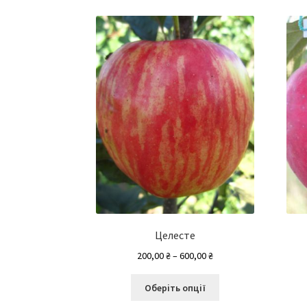
Целесте
Діапазон
200,00
₴
–
600,00
₴
цін:
Цей
від
Оберіть опції
товар
200,00 ₴