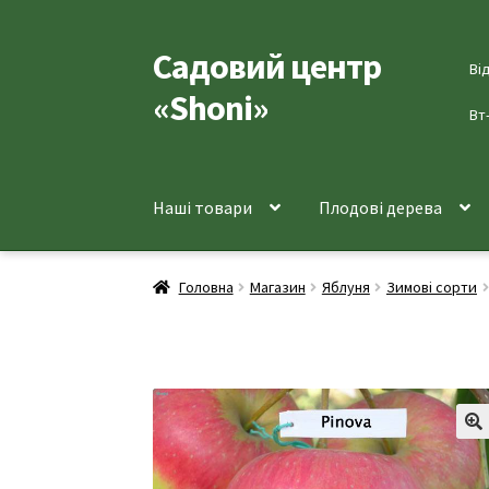
Садовий центр
Перейти
Перейти
Ві
до
до
«Shoni»
навігації
вмісту
Вт
Наші товари
Плодові дерева
Головна
Магазин
Яблуня
Зимові сорти
🔍