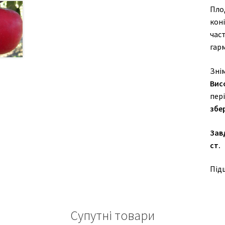
Плод
коні
час
гарм
Знім
Вис
пері
збер
Зав
ст.
Підщ
Супутні товари