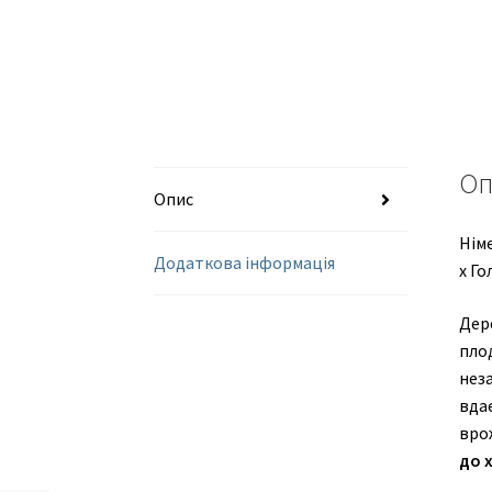
Оп
Опис
Німе
Додаткова інформація
х Го
Дер
пло
нез
вда
вро
до 