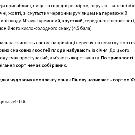
и привабливі, вище за середні розміром, округло – конічні аб
чні, жовті, зі смугастим червоним рум’янцем на переважній
тині плоду. М’якуш кремовий,
хрусткий
, середньої соковитості
онійного кисло-солодкого смаку (4,5 бала).
альна стиглість настає наприкінці вересня-на початку жовтня
оких смакових якостей плоди набувають із січня
. До цього
оду смак простуватий, а м’якоть жорсткувата.
По тривалості
ігання сорт немає собі рівних.
дяки чудовому комплексу ознак Пінову називають сортом ХХ
епа: 54-118.