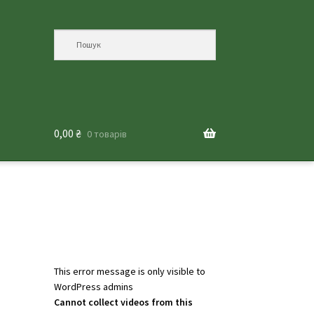
0,00
₴
0 товарів
This error message is only visible to
WordPress admins
Cannot collect videos from this