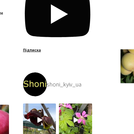
им
Підписка
shoni_kyiv_ua