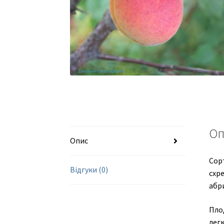
Оп
Опис
Сор
Відгуки (0)
схр
абр
Плод
легк