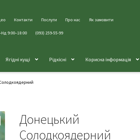
део
Контакти
Послуги
Про нас
Як замовити
–Нд 9:00–18:00
(093) 259-55-99
Ягідні кущі
Рідкісні
Корисна інформація
Солодкоядерний
Донецький
Солодкоядерний