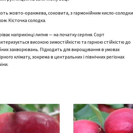
коть жовто-оранжева, соковита, з гармонійним кисло-солодк
ом. Кісточка солодка.
іває наприкінці липня — на початку серпня. Сорт
актеризується високою зимостійкістю та гарною стійкістю до
бних захворювань. Підходить для вирощування в умовах
рного клімату, зокрема в центральних і північних регіонах
їни.