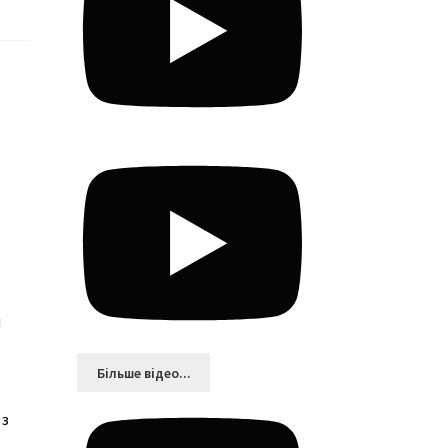
і
Більшe відео...
 з