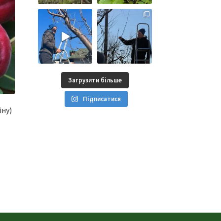
Загрузити більше
Підписатися
іну)
азон
й
вар
0 ₴
є
ька
0 ₴
іантів.
раметри
жна
брати