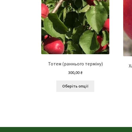
Тотем (раннього терміну)
Х
300,00
₴
Цей
Оберіть опції
товар
має
кілька
варіантів.
Параметри
можна
вибрати