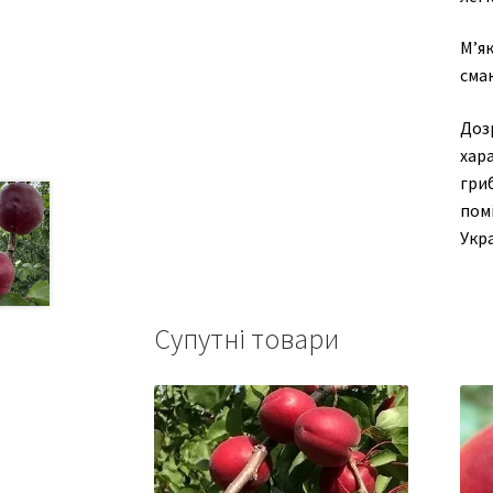
М’я
смак
Дозр
хар
гри
помі
Укра
Супутні товари