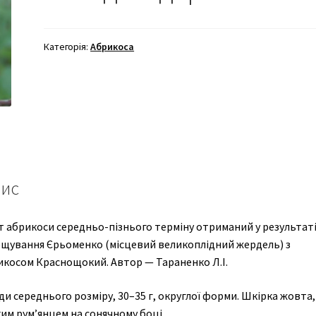
Категорія:
Абрикоса
ис
т абрикоси середньо-пізнього терміну отриманий у результат
ещування Єрьоменко (місцевий великоплідний жердель) з
икосом Краснощокий. Автор — Тараненко Л.І.
и середнього розміру, 30–35 г, округлої форми. Шкірка жовта,
им рум’янцем на сонячному боці.