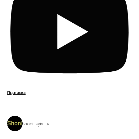
Підписка
shoni_kyiv_ua