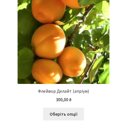
Флейвор Делайт (апріум)
300,00
₴
Цей
Оберіть опції
товар
має