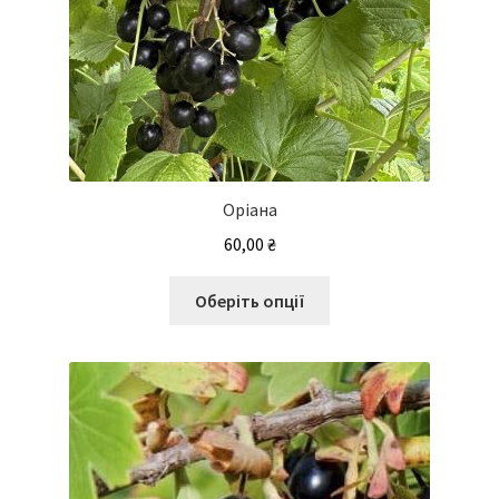
Оріана
60,00
₴
Цей
Оберіть опції
товар
має
кілька
варіантів.
Параметри
можна
вибрати