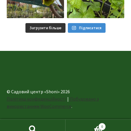
Загрузити більше
Підписатися
© Садовий центр «Shoni» 2026
Політика конфеденційності
Побудовано з
використанням WooCommerce
.
0