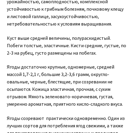
урожайностью, самоплодностью, комплексной
устойчивостью к грибным болезням, почковому клещу
и листовой галлице, засухоустойчивостью,
нетребовательностью к условиям выращивания.
Куст выше средней величины, полураскидистый.
Побеги толстые, эластичные. Кисти средние, густые, по
2-3 на рубец, густо размещены на побегах.
Ягоды достаточно крупные, одномерные, средней
массой 1,7-2,1 г, большие 3,2-3,6 грамм, округло-
овальные, черные, блестящие, при созревании не
осыпаются. Кожица эластичная, прочная, с сухим
отрывом. Мякоть зеленовато-коричневая, густая,
умеренно ароматная, приятного кисло-сладкого вкуса.
Ягоды созревают практически одновременно. Один из
лучших сортов для потребления ягод свежими, а также
для приготовления высококачественных продуктов