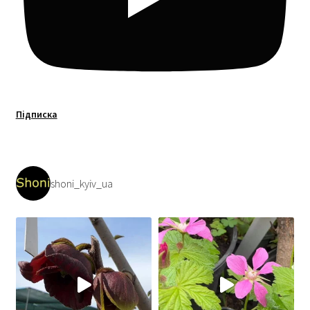
Підписка
shoni_kyiv_ua