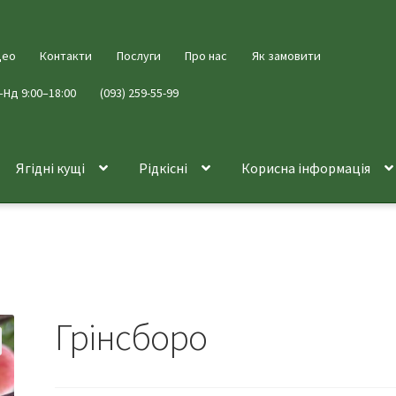
део
Контакти
Послуги
Про нас
Як замовити
–Нд 9:00–18:00
(093) 259-55-99
Ягідні кущі
Рідкісні
Корисна інформація
Грінсборо