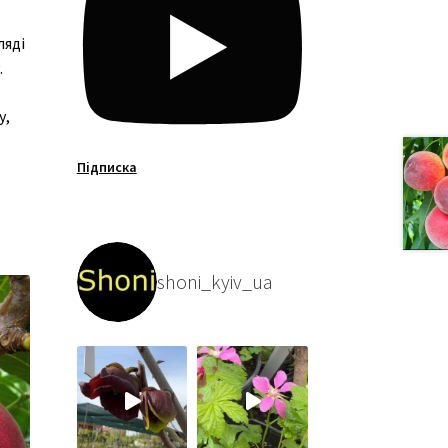
ляді
.
у,
Підписка
shoni_kyiv_ua