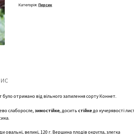
Категорія:
Персик
ис
т було отримано від вільного запилення сорту Коннет.
ево слаборосле,
зимостійке
, досить
стійке
до кучерявості лис
сика.
и овальні, великі, 120 г. Вершина плодів округла, злегка