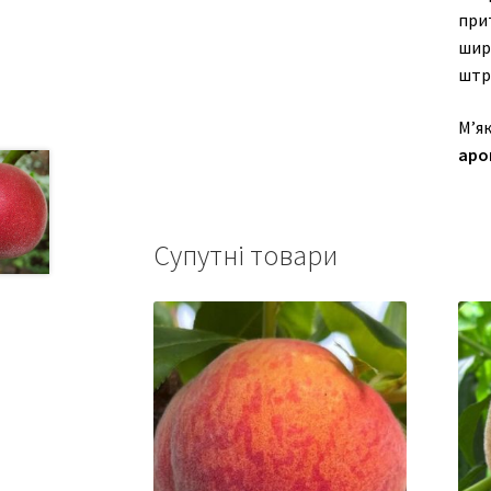
при
шир
штр
М’я
аро
Супутні товари