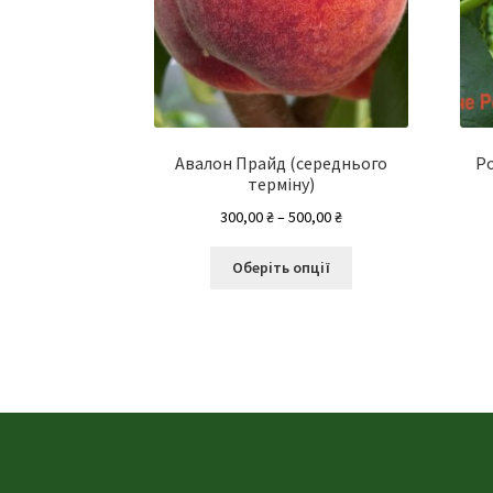
Авалон Прайд (середнього
Ро
терміну)
Діапазон
300,00
₴
–
500,00
₴
цін:
Цей
від
Оберіть опції
товар
300,00 ₴
має
до
кілька
500,00 ₴
варіантів.
Параметри
можна
вибрати
на
сторінці