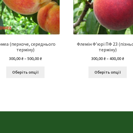
меа (перкоче, середнього
Флемін Ф’юрі ПФ 23 (пізнь
терміну)
терміну)
Діапазон
Діап
300,00
₴
–
500,00
₴
300,00
₴
–
400,00
₴
цін:
цін:
Цей
Це
від
від
Оберіть опції
Оберіть опції
товар
то
300,00 ₴
300,0
має
ма
до
до
кілька
кіл
500,00 ₴
400,0
варіантів.
вар
Параметри
Па
можна
мо
вибрати
ви
на
на
сторінці
сто