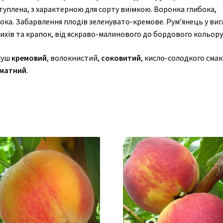
туплена, з характерною для сорту виїмкою. Воронка глибока,
ока. Забарвлення плодів зеленувато-кремове. Рум’янець у виг
ихів та крапок, від яскраво-малинового до бордового кольору
куш
кремовий
, волокнистий,
соковитий
, кисло-солодкого смак
матний
.