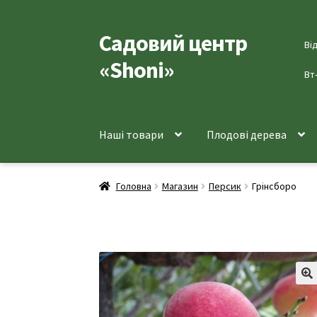
Садовий центр
Перейти
Перейти
Ві
до
до
«Shoni»
навігації
вмісту
Вт
Наші товари
Плодові дерева
Головна
Магазин
Персик
Грінсборо
🔍