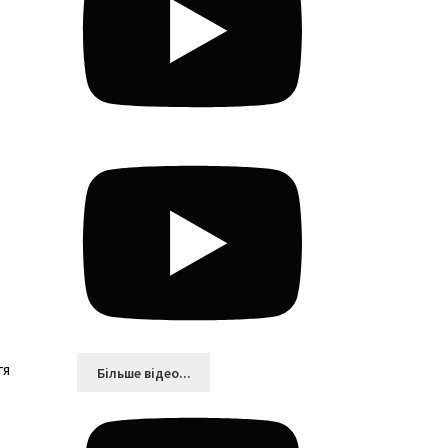
тя
Більшe відео...