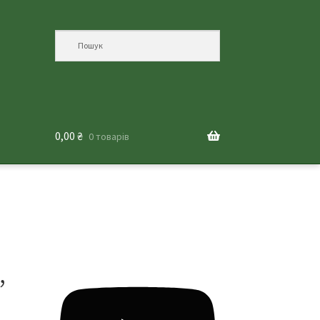
0,00
₴
0 товарів
,