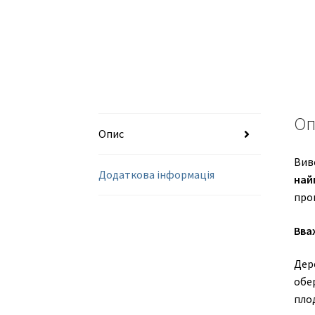
Оп
Опис
Виве
Додаткова інформація
най
про
Вва
Дер
обе
пло