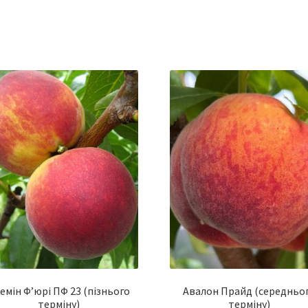
емін Ф’юрі ПФ 23 (пізнього
Авалон Прайд (середньо
терміну)
терміну)