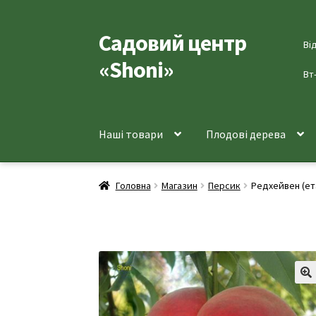
Садовий центр
Перейти
Перейти
Ві
до
до
«Shoni»
навігації
вмісту
Вт
Наші товари
Плодові дерева
Головна
Магазин
Персик
Редхейвен (ет
🔍