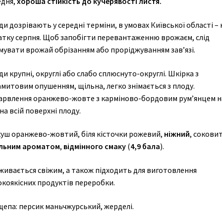
едня,
хороша стійкість до кучерявості листя.
и дозрівають у середні терміни, в умовах Київської області – 
атку серпня. Щоб запобігти перевантаженню врожаєм, слід
мувати врожай обрізанням або проріджуванням зав’язі.
и крупні, округлі або слабо сплюснуто-округлі. Шкірка з
митовим опушенням, щільна, легко знімається з плоду.
арвлення оранжево-жовте з карміново-бордовим рум’янцем н
на всій поверхні плоду.
куш оранжево-жовтий, біля кісточки рожевий,
ніжний
, сокови
льним ароматом
,
відмінного
смаку
(
4,9 бала
).
живається свіжим, а також підходить для виготовлення
окоякісних продуктів переробки.
щепа: персик маньчжурський, жерделі.