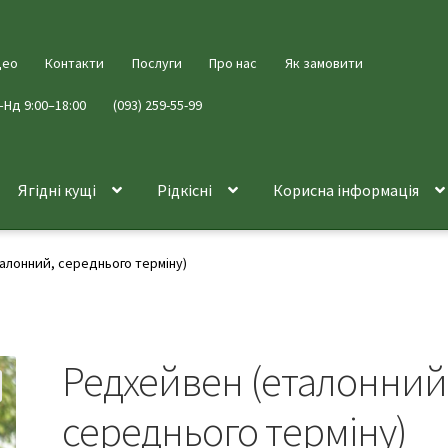
део
Контакти
Послуги
Про нас
Як замовити
–Нд 9:00–18:00
(093) 259-55-99
Ягідні кущі
Рідкісні
Корисна інформація
алонний, середнього терміну)
Редхейвен (еталонний
середнього терміну)