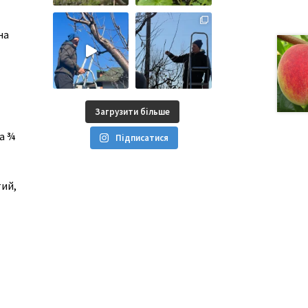
на
Загрузити більше
а ¾
Підписатися
тий,