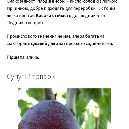
Смакові якості плодів
високі
– кисло-солодкі з легкою
гірчинкою, добре підходять для переробки. Кісточка
легко відстає.
Висока стійкість
до шкідників та
збудників хвороб.
Промислового значення не має, але за багатьма
факторами
цікавий
для аматорського садівництва.
Підщепа: алича.
Супутні товари