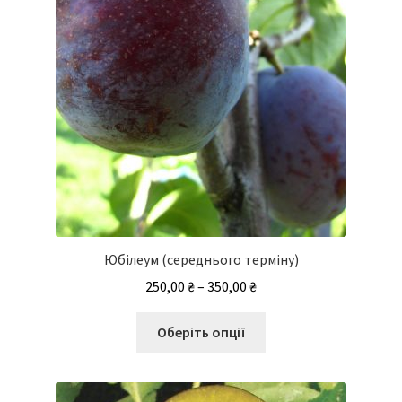
Юбілеум (середнього терміну)
Діапазон
250,00
₴
–
350,00
₴
цін:
Цей
від
Оберіть опції
товар
250,00 ₴
має
до
кілька
350,00 ₴