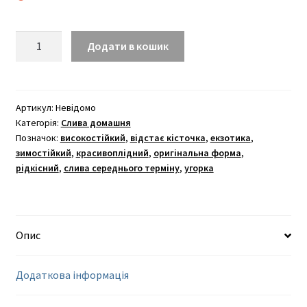
Фінікова
Додати в кошик
кількість
Артикул:
Невідомо
Категорія:
Слива домашня
Позначок:
високостійкий
,
відстає кісточка
,
екзотика
,
зимостійкий
,
красивоплідний
,
оригінальна форма
,
рідкісний
,
слива середнього терміну
,
угорка
Опис
Додаткова інформація