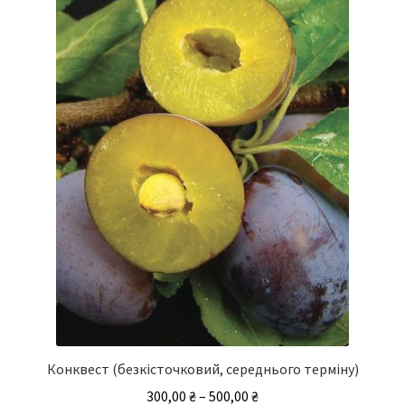
варіантів.
Параметри
можна
вибрати
на
сторінці
товару
Конквест (безкісточковий, середнього терміну)
Діапазон
300,00
₴
–
500,00
₴