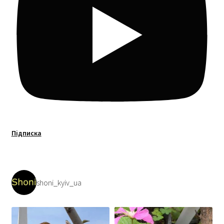
Підписка
shoni_kyiv_ua