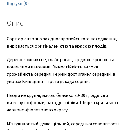
Відгуки (0)
Опис
Сорт орієнтовно західноєвропейського походження,
вирізняється
оригінальністю
та
красою плодів
.
Дерево компактне, слаборосле, з рідкою кроною та
пониклими пагонами. Зимостійкість
висока
.
Урожайність середня. Термін достигання середній, в
умовах Київщини – третя декада серпня.
Плоди не крупні, масою близько 20-30 г,
рідкісної
витягнутої форми,
нагадує фініки
. Шкірка
красивого
червоно-фіолетового окрасу.
Мʼякуш жовтий, дуже
щільний
, середньої соковитості.