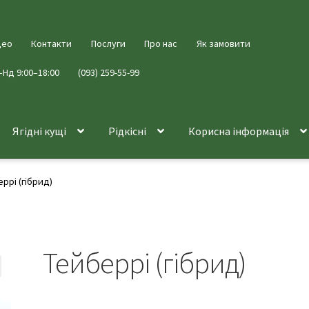
део
Контакти
Послуги
Про нас
Як замовити
–Нд 9:00–18:00
(093) 259-55-99
Ягідні кущі
Рідкісні
Корисна інформація
ррі (гібрид)
Тейберрі (гібрид)