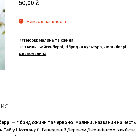
50,00
₴
Немає в наявності
Категорія:
Малина та ожина
Позначки:
Бойсенберрі
,
гібридна культура
,
Логанберрі
,
ожиномалина
ис
беррі — гібрид ожини та червоної малини, названий на честь
и Тей у Шотландії.
Виведений Дереком Дженнінгсом, який сп