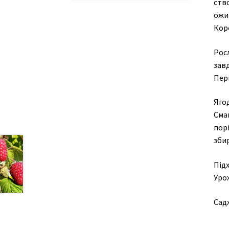
ство
ожи
Кор
Рос
завд
Пер
Яго
Сма
порі
збир
Під
Уро
Сад