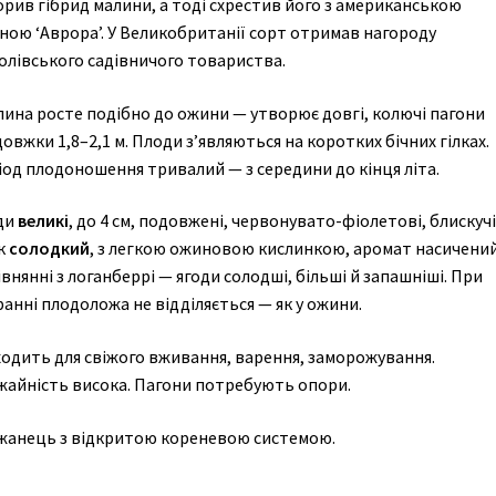
рив гібрид малини, а тоді схрестив його з американською
ною ‘Аврора’. У Великобританії сорт отримав нагороду
олівського садівничого товариства.
лина росте подібно до ожини — утворює довгі, колючі пагони
овжки 1,8–2,1 м. Плоди з’являються на коротких бічних гілках.
іод плодоношення тривалий — з середини до кінця літа.
ди
великі
, до 4 см, подовжені, червонувато-фіолетові, блискучі
к
солодкий
, з легкою ожиновою кислинкою, аромат насичений
внянні з логанберрі — ягоди солодші, більші й запашніші. При
анні плодоложа не відділяється — як у ожини.
ходить для свіжого вживання, варення, заморожування.
жайність висока. Пагони потребують опори.
жанець з відкритою кореневою системою.