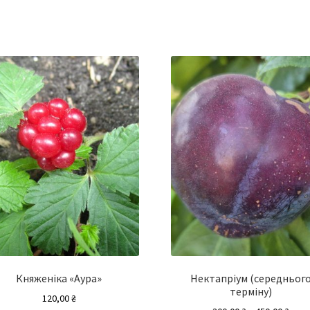
Княженіка «Аура»
Нектапріум (середньог
терміну)
120,00
₴