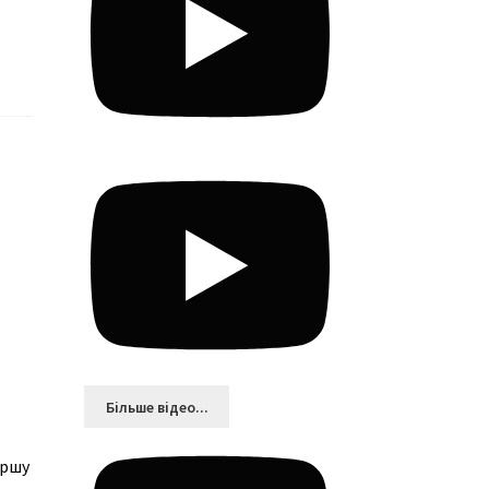
Більшe відео...
ершу