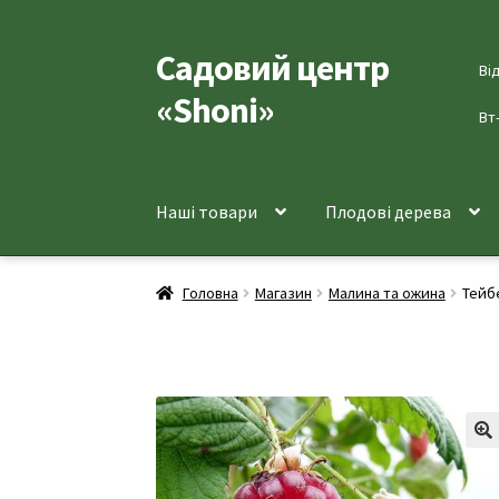
Садовий центр
Перейти
Перейти
Ві
до
до
«Shoni»
навігації
вмісту
Вт
Наші товари
Плодові дерева
Головна
Магазин
Малина та ожина
Тейбе
🔍