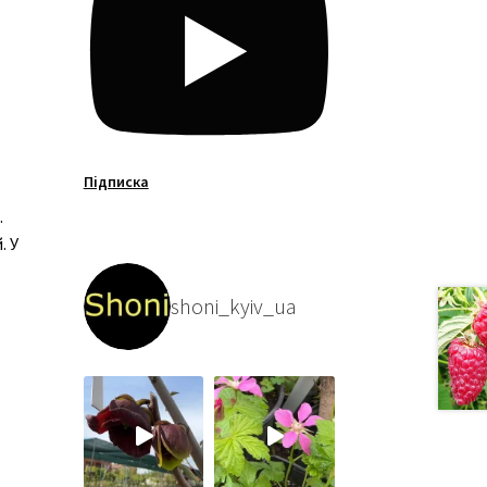
Підписка
.
. У
shoni_kyiv_ua