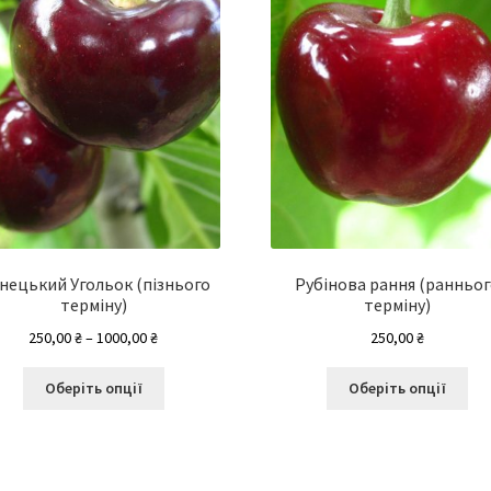
нецький Угольок (пізнього
Рубінова рання (ранньо
терміну)
терміну)
Діапазон
250,00
₴
–
1000,00
₴
250,00
₴
цін:
Цей
Це
від
Оберіть опції
Оберіть опції
товар
то
250,00 ₴
має
ма
до
кілька
кіл
1000,00 ₴
варіантів.
вар