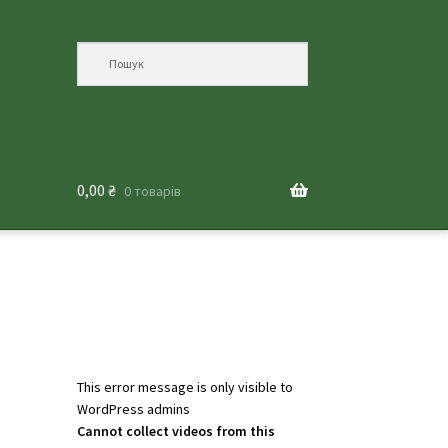
0,00
₴
0 товарів
This error message is only visible to
WordPress admins
Cannot collect videos from this