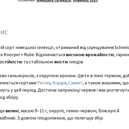
Позначки:
німецька селекція
,
Новинка 2025
ис
ій сорт німецької селекції, отриманий від схрещування Schnei
e Knorpel × Rube. Відзначається
високою врожайністю
, гарн
остійкістю
та стабільною
якістю
плодів.
во сильноросле, з округлою кроною. Цвіте в пізні терміни, до
илюється сортами
Регіна
,
Кордія
,
Самміт
, а також вишнями, що
нуть у цей період. Достигає наприкінці червня і має розтягнут
од збору.
ди
великі
, масою 9–11 г, округлі, темно-червоні, блискучі й
вабливі. З довгою плодоніжкою, що полегшує збір.