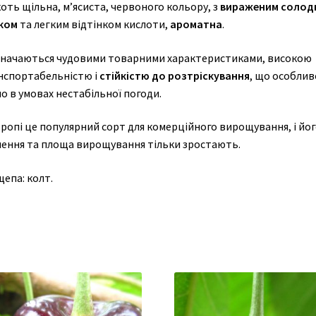
оть щільна, м’ясиста, червоного кольору, з
вираженим солод
ком
та легким відтінком кислоти,
ароматна
.
значаються чудовими товарними характеристиками, високою
нспортабельністю і
стійкістю до розтріскування
, що особлив
о в умовах нестабільної погоди.
вропі це популярний сорт для
комерційного вирощування
, і йо
чення та площа вирощування тільки зростають.
епа: колт.