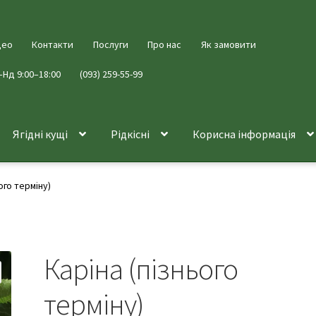
део
Контакти
Послуги
Про нас
Як замовити
–Нд 9:00–18:00
(093) 259-55-99
Ягідні кущі
Рідкісні
Корисна інформація
ого терміну)
Каріна (пізнього
терміну)