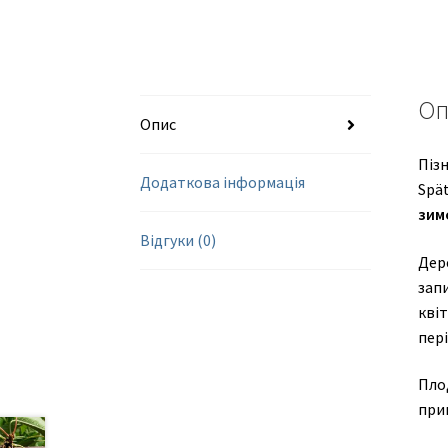
Оп
Опис
Пізн
Додаткова інформація
Spät
зим
Відгуки (0)
Дере
зап
квіт
пері
Пло
при