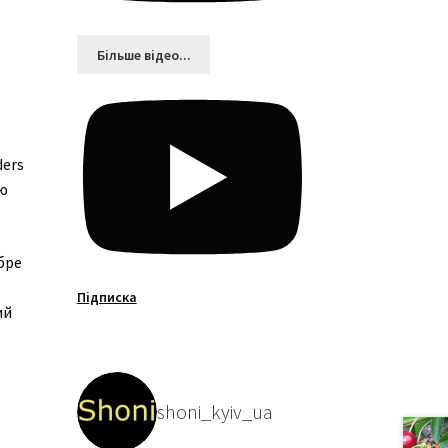
Більшe відео...
ders
ою
бре
Підписка
ий
shoni_kyiv_ua