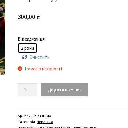
300,00
₴
Вік саджанця
2 роки
Очистити
Немає в наявності
Каріна
Додати в кошик
(пізнього
терміну)
кількість
Артикул:
Невідомо
Категорія:
Черешня