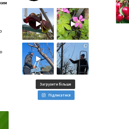
ким
о
го
Загрузити більше
Підписатися