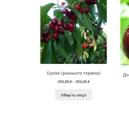
Ерлізе (раннього терміну)
До
Діапазон
250,00
₴
–
350,00
₴
цін:
Цей
від
Оберіть опції
товар
250,00 ₴
має
до
кілька
350,00 ₴
варіантів.
Параметри