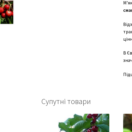
М’як
сма
Від
тра
цінн
В Є
зна
Підщ
Супутні товари