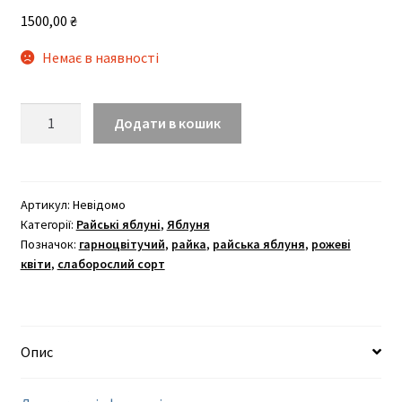
1500,00
₴
Немає в наявності
Елеї
Додати в кошик
кількість
Артикул:
Невідомо
Категорії:
Райські яблуні
,
Яблуня
Позначок:
гарноцвітучий
,
райка
,
райська яблуня
,
рожеві
квіти
,
слаборослий сорт
Опис