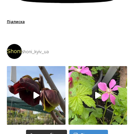
Підписка
shoni_kyiv_ua