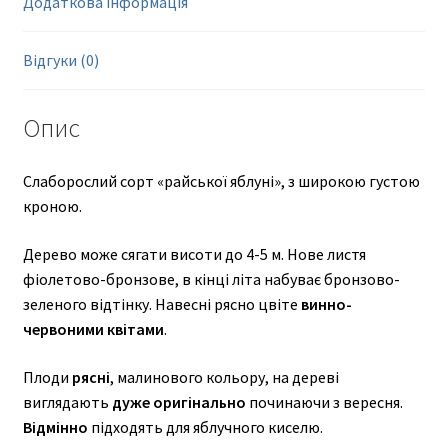
Додаткова інформація
Відгуки (0)
Опис
Слаборослий сорт «райської яблуні», з широкою густою
кроною.
Дерево може сягати висоти до 4-5 м. Нове листя
фіолетово-бронзове, в кінці літа набуває бронзово-
зеленого відтінку. Навесні рясно цвіте
винно-
червоними квітами
.
Плоди
рясні
, малинового кольору, на дереві
виглядають
дуже оригінально
починаючи з вересня.
Відмінно
підходять для яблучного киселю.