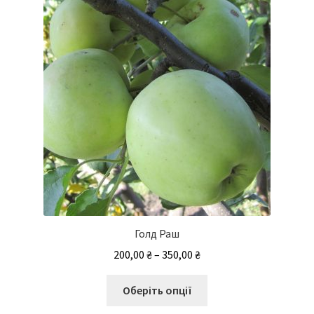
вибрати
на
сторінці
товару
Голд Раш
Діапазон
200,00
₴
–
350,00
₴
цін:
Цей
від
Оберіть опції
товар
200,00 ₴