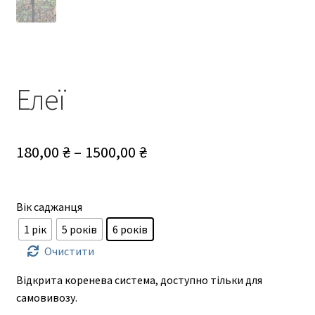
Елеї
Діапазон
180,00
₴
–
1500,00
₴
цін:
від
Вік саджанця
180,00 ₴
1 рік
5 років
6 років
до
Очистити
1500,00 ₴
Відкрита коренева система, доступно тільки для
самовивозу.