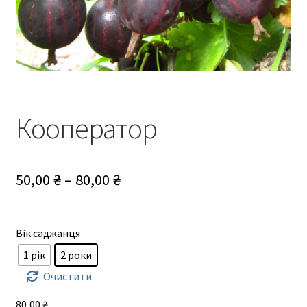
Кооператор
Діапазон
50,00
₴
–
80,00
₴
цін:
від
Вік саджанця
50,00 ₴
1 рік
2 роки
до
Очистити
80,00 ₴
80,00
₴