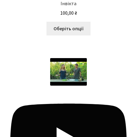
Інвікта
100,00
₴
Цей
Оберіть опції
товар
має
кілька
варіантів.
Параметри
можна
вибрати
на
сторінці
товару