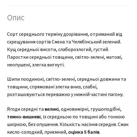
Опис
Сорт середнього терміну дозрівання, отриманий від
схрещування сортів Смєна та Челябінський зелений.
Кущ середньої висоти, слаборозлогий, густий.
Паростки середньої товщини, світло-зелені, матові,
неопушені, злегка вигнуті.
Шипи поодинокі, світло-зелені, середньої довжини та
товщини, спрямовані злегка вниз, слабкі,
розташовуються переважно у нижній частині пагону.
Ягоди середні та
великі
, одновимірні, грушоподібні,
темно-вишневі
, із середньою по товщині або тонкою
шкіркою, без опушення. Кількість насіння середня. Смак
кисло-солодкий, приємний,
оцінка 5 балів
.