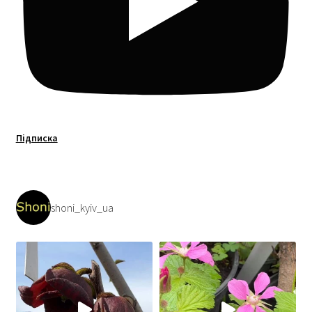
Підписка
shoni_kyiv_ua