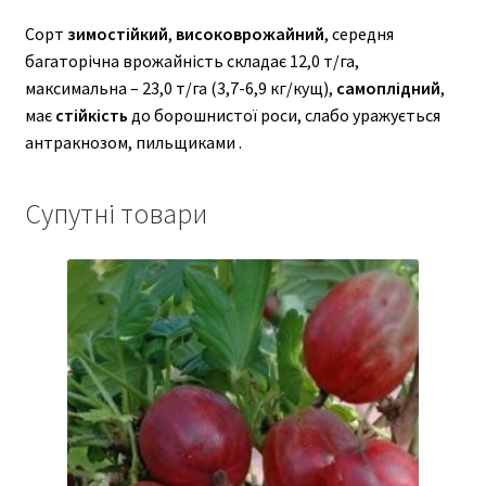
Сорт
зимостійкий
,
високоврожайний
, середня
багаторічна врожайність складає 12,0 т/га,
максимальна – 23,0 т/га (3,7-6,9 кг/кущ),
самоплідний
,
має
стійкість
до борошнистої роси, слабо уражується
антракнозом, пильщиками .
Супутні товари