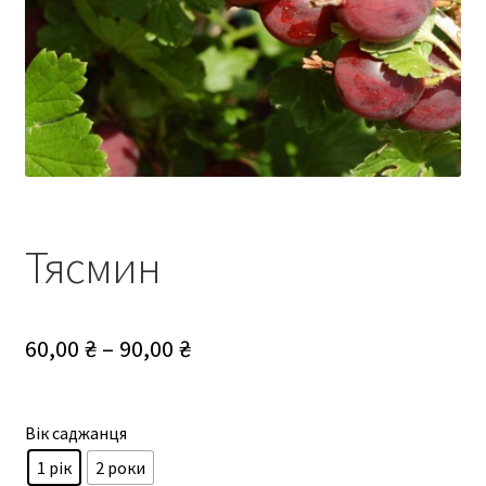
Тясмин
Діапазон
60,00
₴
–
90,00
₴
цін:
від
Вік саджанця
60,00 ₴
1 рік
2 роки