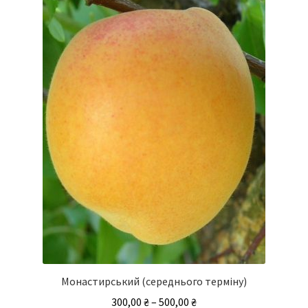
варіантів.
Параметри
можна
вибрати
на
сторінці
товару
Монастирський (середнього терміну)
Діапазон
300,00
₴
–
500,00
₴