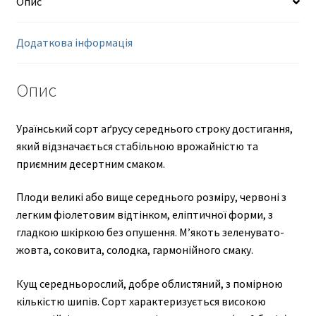
Опис
Додаткова інформація
Опис
Ураїнський сорт аґрусу середнього строку достигання,
який відзначається стабільною врожайністю та
приємним десертним смаком.
Плоди великі або вище середнього розміру, червоні з
легким фіолетовим відтінком, еліптичної форми, з
гладкою шкіркою без опушення. М’якоть зеленувато-
жовта, соковита, солодка, гармонійного смаку.
Кущ середньорослий, добре облистяний, з помірною
кількістю шипів. Сорт характеризується високою