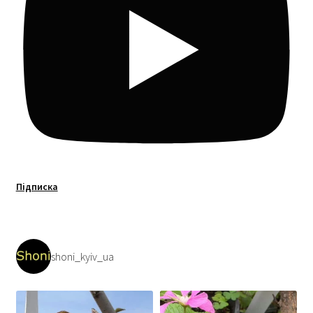
Підписка
shoni_kyiv_ua