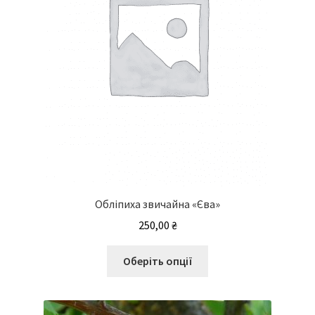
Обліпиха звичайна «Єва»
250,00
₴
Цей
Оберіть опції
товар
має
кілька