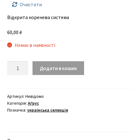
до
Очистити
90,00 ₴
Відкрита коренева система
60,00
₴
Немає в наявності
Тясмин
Додати в кошик
кількість
Артикул:
Невідомо
Категорія:
Аґрус
Позначка:
українська селекція