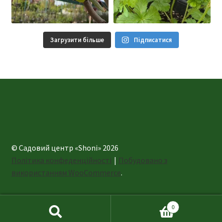
Загрузити більше
Підписатися
© Садовий центр «Shoni» 2026
Політика конфеденційності
Побудовано з
використанням WooCommerce
.
0