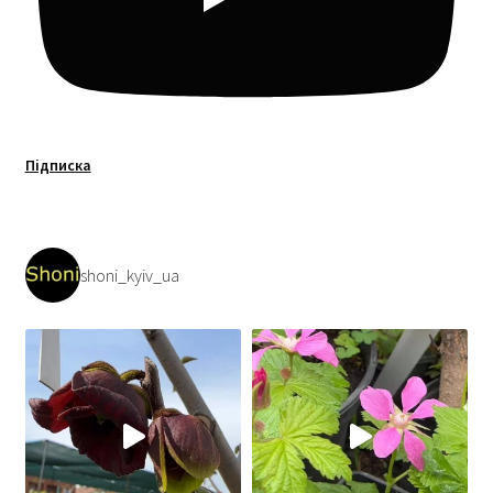
Підписка
shoni_kyiv_ua