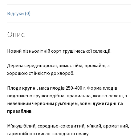
Відгуки (0)
Опис
Новий пізньолітній сорт груші чеської селекції.
Дерева середньорослі, зимостійкі, врожайні, з
хорошою стійкістю до хвороб.
Плоди
крупні
, маса плодів 250-400 г. Форма плодів
видовжено грушоподібна, правильна, жовто-зелені, з
невеликим червоним рум’янцем, зовні
дуже гарні та
привабливі
.
М’якуш білий, середньо-соковитий, м’який, ароматний,
гармонійного кисло-солодкого смаку.