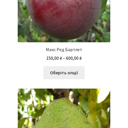
Макс Ред Бартлет
Діапазон
150,00
₴
–
600,00
₴
цін:
Цей
від
Оберіть опції
товар
150,00 ₴
має
до
кілька
600,00 ₴
варіантів.
Параметри
можна
вибрати
на