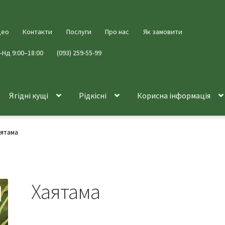
део
Контакти
Послуги
Про нас
Як замовити
–Нд 9:00–18:00
(093) 259-55-99
Ягідні кущі
Рідкісні
Корисна інформація
аятама
Хаятама