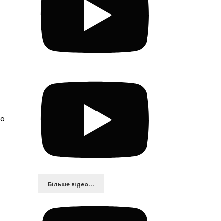
во
Більшe відео...