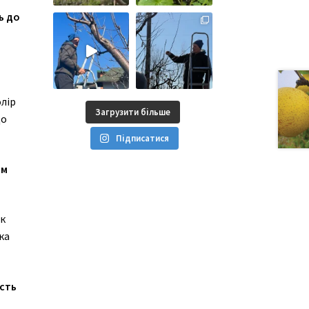
ь до
лір
Загрузити більше
що
Підписатися
им
к
ка
сть