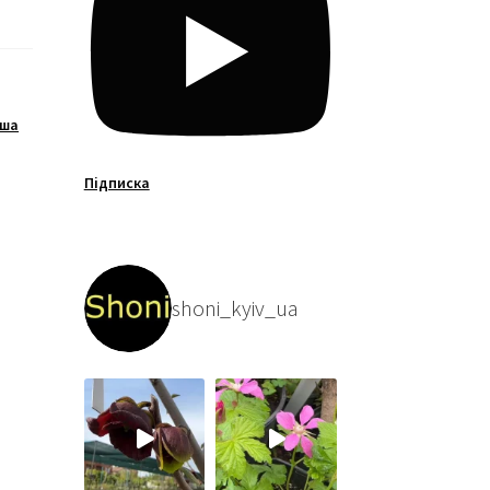
уша
Підписка
shoni_kyiv_ua