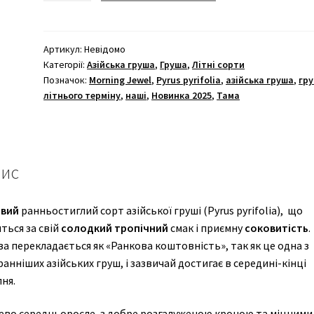
Артикул:
Невідомо
Категорії:
Азійська груша
,
Груша
,
Літні сорти
Позначок:
Morning Jewel
,
Pyrus pyrifolia
,
азійська груша
,
гр
літнього терміну
,
наші
,
Новинка 2025
,
Тама
ис
авий
ранньостиглий сорт азійської груші (Pyrus pyrifolia), що
ться за свій
солодкий тропічний
смак і приємну
соковитість
.
а перекладається як «Ранкова коштовність», так як це одна з
анніших азійських груш, і зазвичай достигає в середині-кінці
ня.
ево середньоросле, з добре розгалуженою кроною та міцними