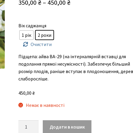
Діапазон
350,00
₴
–
450,00
₴
цін:
від
Вік саджанця
350,00 ₴
1 рік
2 роки
до
Очистити
450,00 ₴
Підщепа: айва ВА-29 (на інтеркалярній вставці для
подолання прямої несумісності). Забезпечує більший
розмір плодів, раніше вступає в плодоношення, дере
слаборосліше.
450,00
₴
Немає в наявності
Хаятама
Додати в кошик
кількість