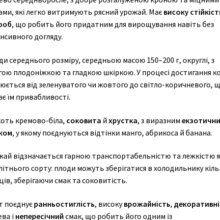
ами, які легко витримують рясний урожай. Має
високу стійкіст
роб
, що робить його придатним для вирощування навіть без
нсивного догляду.
и середнього розміру, середньою масою 150–200 г, округлі, з
гою плодоніжкою та гладкою шкіркою. У процесі достигання ко
нюється від зеленуватого чи жовтого до світло-коричневого, 
є їм привабливості.
коть кремово-біла,
соковита
й
хрустка
, з виразним
екзотичн
ком
, у якому поєднуються відтінки манго, абрикоса й банана.
жай відзначається гарною транспортабельністю та лежкістю я
літнього сорту: плоди можуть зберігатися в холодильнику кіль
ців, зберігаючи смак та соковитість.
т поєднує
ранньостиглість
, високу
врожайність
,
декоративні
ева і
непересічний
смак, що робить його одним із