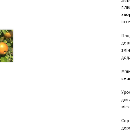
гілк
хво
інте
Плод
дов
змі
дода
М’я
сма
Уро
для 
міся
Сор
дер