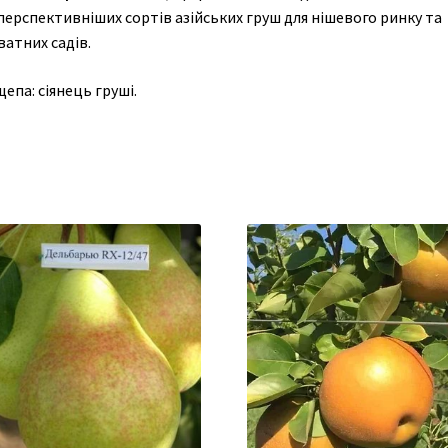
перспективніших сортів азійських груш для нішевого ринку та
атних садів.
епа: сіянець груші.