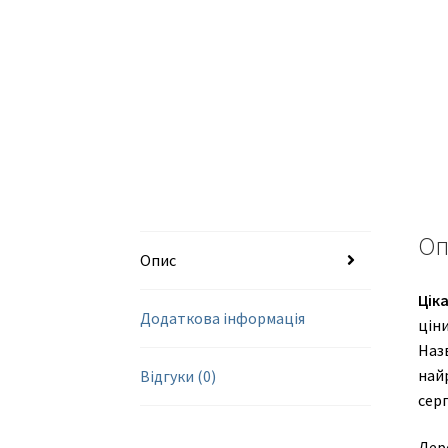
Оп
Опис
Цік
Додаткова інформація
ціни
Назв
найр
Відгуки (0)
серп
Дер