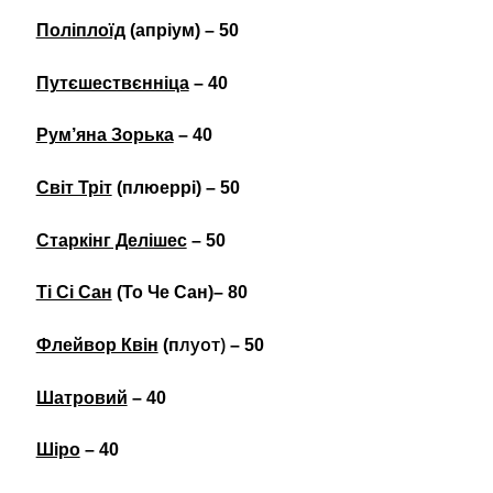
Поліплоїд
(апріум) – 50
Путєшествєнніца
– 40
Рум’яна Зорька
– 40
Світ Тріт
(плюеррі) – 50
Старкінг Делішес
– 50
Ті Сі Сан
(То Че Сан)– 80
луот)
Флейвор Квін
(п
– 50
Шатровий
– 40
Шіро
– 40