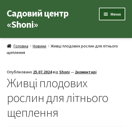
Садовий центр
Меню
«Shoni»
Каталог товарів
Головна
Новини
Живці плодових рослин для літнього
щеплення
Популярні рослини
Допоміжні товари
Опубліковано
25.07.2024
від
Shoni
—
2коментарі
Живці плодових
Контакти
рослин для літнього
Корисна інформація
щеплення
Про нас