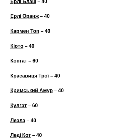
Ерлі Блаш
– 40
Ерлі
Оранж
– 40
Кармен Топ
– 40
Кіото
– 40
Конгат
– 60
Красавиця Трої
– 40
Кримський Амур
– 40
Кулгат
– 60
Леала
– 40
Леді Кот
– 40