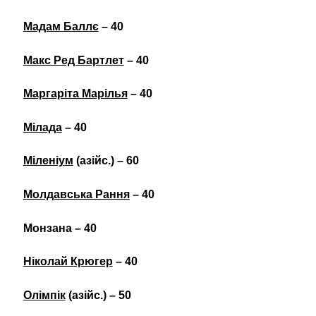
Мадам Баллє
– 40
Макс Ред Бартлет
– 40
Маргаріта Марілья
– 40
Мілада
– 40
Міленіум
(азійс.) – 60
Молдавська Рання
– 40
Монзана – 40
Ніколай Крюгер
– 40
Олімпік
(азійс.) – 50