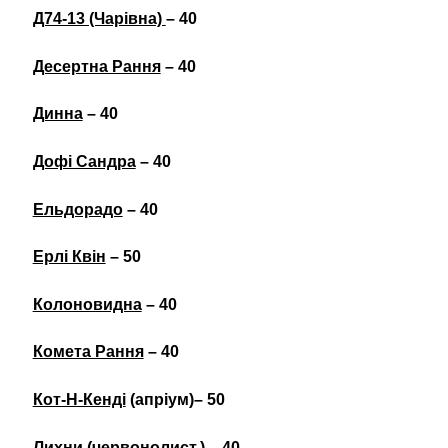
Д74-13 (Чарівна)
– 40
Десертна Рання
– 40
Динна
– 40
Дофі Сандра
– 40
Ельдорадо
– 40
Ерлі Квін
– 50
Колоновидна
– 40
Комета Рання
– 40
Кот-Н-Кенді
(апріум)– 50
Лихни
(червонолист.) – 40