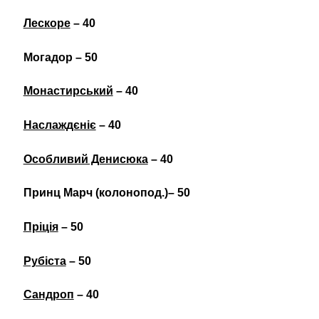
Лескоре
– 40
Могадор – 50
Монастирський
– 40
Наслаждєніє
– 40
Особливий Денисюка
– 40
Принц Марч (колонопод.)– 50
Пріція
– 50
Рубіста
– 50
Сандроп
– 40