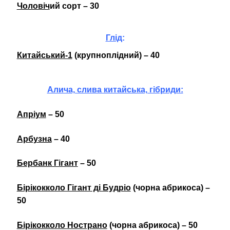
Чоловіч
ий сорт – 30
Глід
:
Китайський-1
(крупноплідний) – 40
Алича, слива китайська, гібриди:
Апріум
– 50
Арбузна
– 40
Бербанк Гігант
– 50
Бірікокколо Гігант ді Будріо
(чорна абрикоса)
–
50
Бірікокколо Нострано
(чорна абрикоса) – 50