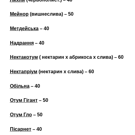
Мейнор
(вишнеслива) – 50
Метдейська
– 40
Надрання
– 40
Нектакотум
( нектарин х абрикоса х слива) – 60
Нектапріум
(нектарин х слива) – 60
Обільна
– 40
Отум Гігант
– 50
Отум Гло
– 50
Пісарнет
– 40