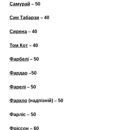
Самурай
– 50
Син Табарзи
– 40
Сирена
– 40
Том Кот
– 40
Фарбелі
– 50
Фардао
–50
Фарелі
– 50
Фаркло
(надпізній) – 50
Фарліс – 50
Фріссон
– 60