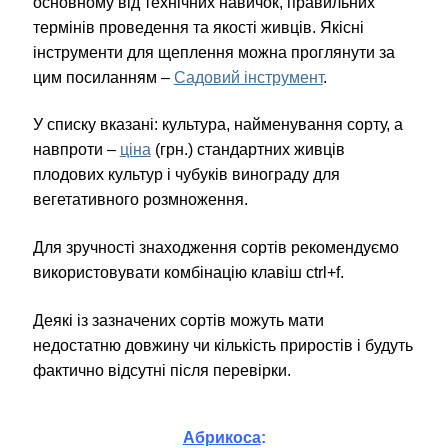
основному від технічних навичок, правильних
термінів проведення та якості живців. Якісні
і
нструменти для щеплення можна проглянути за
цим посиланням –
Садовий інструмент
.
У списку вказані: культура, найменування сорту, а
навпроти –
ціна
(грн.) стандартних живців
плодових культур і чубуків винограду для
вегетативного розмноження.
Для зручності знаходження сортів рекомендуємо
використовувати комбінацію клавіш ctrl+f.
Деякі із зазначених сортів можуть мати
недостатню довжину чи кількість приростів і будуть
фактично відсутні після перевірки.
Абрикоса
: