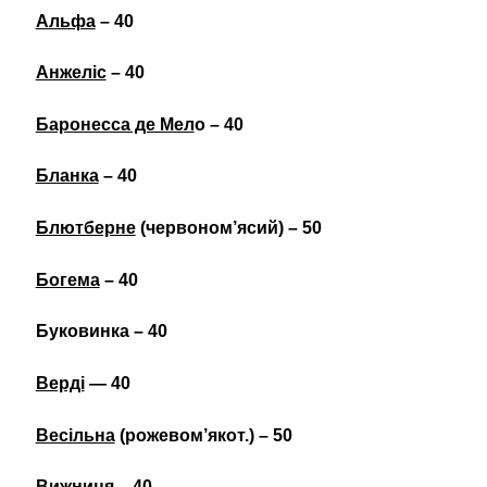
Альфа
– 40
Анжеліс
– 40
Баронесса де Мел
о – 40
Бланка
– 40
Блютберне
(червоном’ясий) – 50
Богема
– 40
Буковинка – 40
Верді
— 40
Весільна
(рожевом’якот.) – 50
Вижниця
– 40