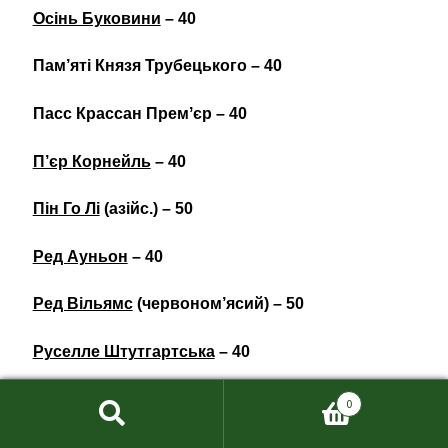
Осінь Буковини
– 40
Пам’яті Князя Трубецького – 40
Пасс Крассан Премʼєр – 40
П’єр Корнейль
– 40
Пін Го Лі
(азійс.) – 50
Ред Ауньон
– 40
Ред Вільямс
(червоном’ясий) – 50
Руселле Штутгартська
– 40
Світ Сенсейшн
– 50
0
Секуї
(азійс.) – 50